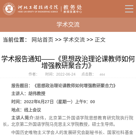
学术交流
当前位置：
网站首页
>>
学术交流
>>
正文
学术报告通知——《思想政治理论课教师如何
增强教研聚合力》
作者：
时间：2022-06-24
点击数：
464
报告题目：
《思想政治理论课教师如何增强教研聚合力》
主讲
人：
胡伟
教授
时间：
2022年6月27
日（星期
一
）
上午9：00
地点：
线上会议
主讲人
简介
:
胡伟，北京第二外国语学院思想教育研究院执行院
长，北京第二外国语学院马克思主义学院教授，硕士生导师。
中国历史唯物主义学会人的发展研究会副秘书长、国家社科基金